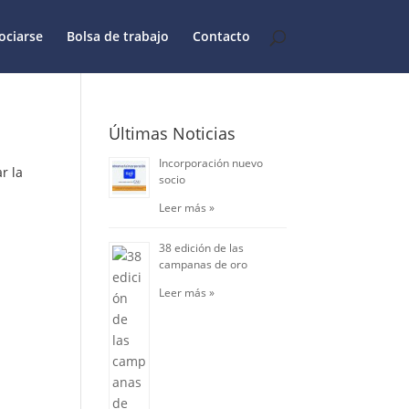
ociarse
Bolsa de trabajo
Contacto
Últimas Noticias
Incorporación nuevo
r la
socio
Leer más »
38 edición de las
campanas de oro
Leer más »